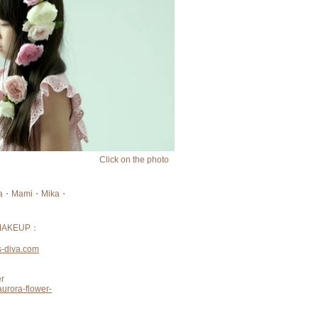
Click on the photo
na・Mami・Mika・
 MAKEUP：
es-diva.com
er
aurora-flower-