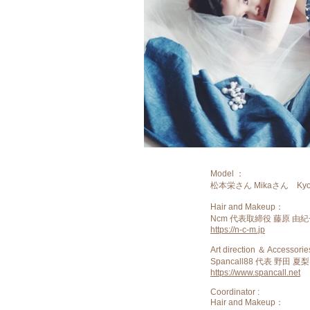
Model ：
松本栄さん Mikaさん Ky
Hair and Makeup：
Ncm 代表取締役 藤原 由
https://n-c-m.jp
Art direction ＆ Accessories
Spancall88 代表 野田 夏
https://www.spancall.net
Coordinator :
Hair and Makeup：