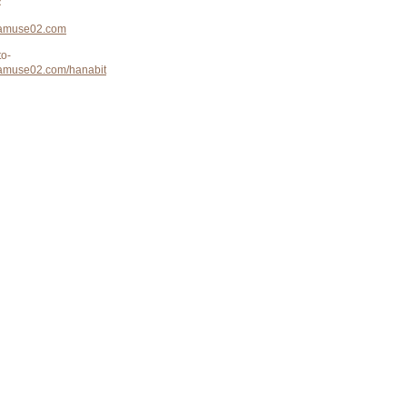
：
.amuse02.com
o-
.amuse02.com/hanabit