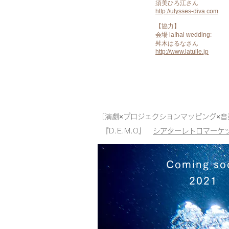
須美ひろ江さん
http://ulysses-diva.com
【協力】
会場 la!hal wedding:
舛木はるなさん
http://www.latulle.jp
​Coming so
2021-05
[演劇×プロジェクションマッピング×音
『D.E.M.O』
シアターレトロマーケ
​Coming so
2021