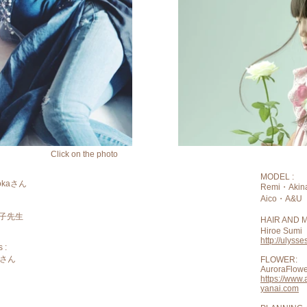
Click on the photo
MODEL :
okaさん
Remi・Aki
Aico・A&U
紀子先生
HAIR AND
Hiroe Sumi
http://ulyss
 :
梨さん
FLOWER:
AuroraFlow
https://www.
yanai.com