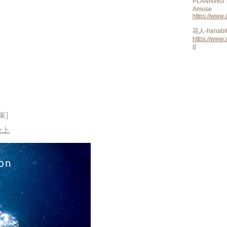
PLANNING
Amuse
https://www
花人-hanabit
https://www
o
on
楽]
ット
on